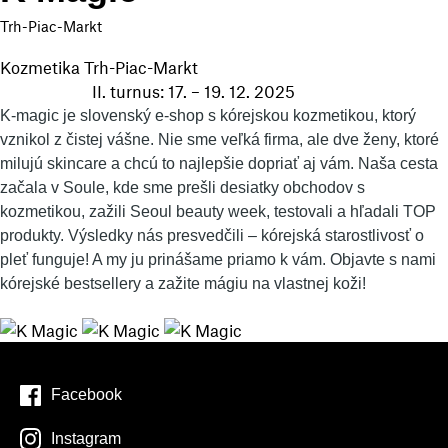
Trh-Piac-Markt
Kozmetika
Trh-Piac-Markt
II. turnus: 17. – 19. 12. 2025
K-magic je slovenský e-shop s kórejskou kozmetikou, ktorý
vznikol z čistej vášne. Nie sme veľká firma, ale dve ženy, ktoré
milujú skincare a chcú to najlepšie dopriať aj vám.
Naša cesta
začala v Soule, kde sme prešli desiatky obchodov s
kozmetikou, zažili Seoul beauty week, testovali a hľadali TOP
produkty.
Výsledky nás presvedčili – kórejská starostlivosť o
pleť funguje! A my ju prinášame priamo k vám. Objavte s nami
kórejské bestsellery a zažite mágiu na vlastnej koži!
Facebook
Instagram