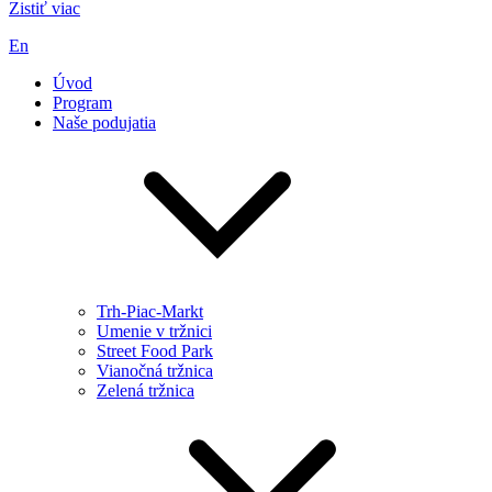
Zistiť viac
En
Úvod
Program
Naše podujatia
Trh-Piac-Markt
Umenie v tržnici
Street Food Park
Vianočná tržnica
Zelená tržnica