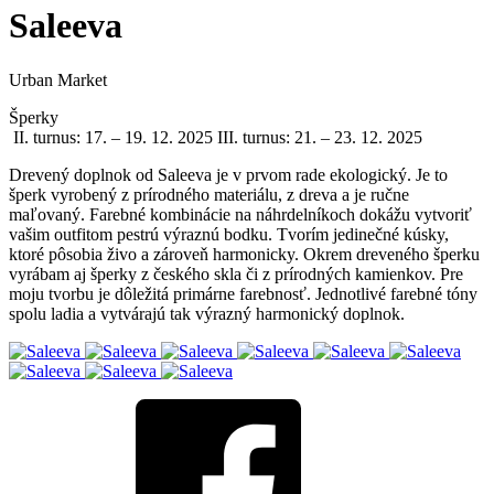
Saleeva
Urban Market
Šperky
II. turnus: 17. – 19. 12. 2025 III. turnus: 21. – 23. 12. 2025
Drevený doplnok od Saleeva je v prvom rade ekologický. Je to
šperk vyrobený z prírodného materiálu, z dreva a je ručne
maľovaný. Farebné kombinácie na náhrdelníkoch dokážu vytvoriť
vašim outfitom pestrú výraznú bodku. Tvorím jedinečné kúsky,
ktoré pôsobia živo a zároveň harmonicky. Okrem dreveného šperku
vyrábam aj šperky z českého skla či z prírodných kamienkov. Pre
moju tvorbu je dôležitá primárne farebnosť. Jednotlivé farebné tóny
spolu ladia a vytvárajú tak výrazný harmonický doplnok.