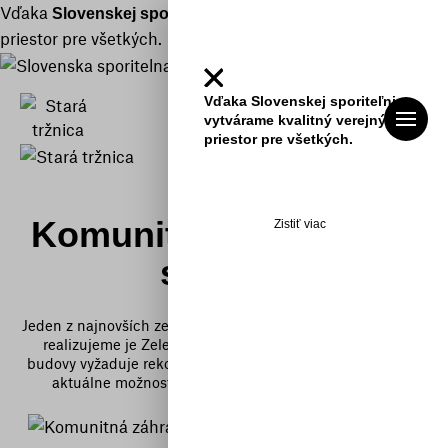
Vďaka
vytvárame kvalitný verejný
Slovenskej sporiteľni
priestor pre všetkých.
Vďaka Slovenskej sporiteľni
En
vytvárame kvalitný verejný
priestor pre všetkých.
Zelená tržnica
Komunitná záhrada na
Zistiť viac
streche
Jeden z najnovších zelených projektov, ktoré v rámci budovy
realizujeme je Zelená strecha. Keďže pôvodná strecha
budovy vyžaduje rekonštrukciu rozhodli sme sa preskúmať
aktuálne možnosti a príklady dobrej praxe zo sveta.