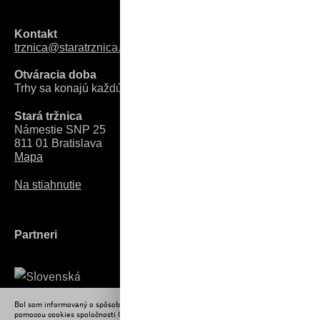
Kontakt
trznica@staratrznica.sk
Otváracia doba
Trhy sa konajú každú sobotu, od 09:00 do 15:00.
Stará tržnica
Námestie SNP 25
811 01 Bratislava
Mapa
Na stiahnutie
Partneri
Bol som informovaný o spôsobe a rozsahu spracúvania mojich osobných údajov
pomocou cookies spoločnosti Google LLC a vyslovujem s tým súhlas.