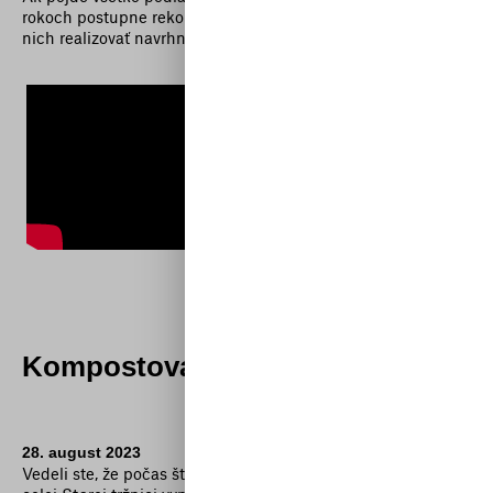
rokoch postupne rekonštruovať ploché strechy budovy a na
nich realizovať navrhnutý dizajn.
Kompostovacia stanica
28. august 2023
Vedeli ste, že počas štandardnej prevádzky dokážeme v