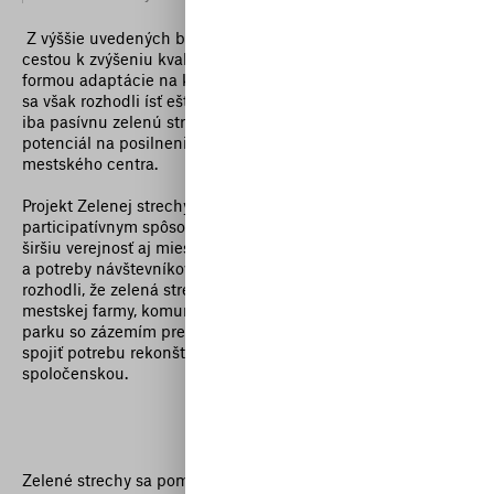
Z výššie uvedených bodov je zrejmé, že zelené strechy sú
cestou k zvýšeniu kvality života v meste, ale aj vhodnou
formou adaptácie na klimatické zmeny. V Starej tržnici sme
sa však rozhodli ísť ešte o krok ďalej. Nechceli sme vytvoriť
iba pasívnu zelenú strechu, ale využiť tento priestor a jeho
potenciál na posilnenie funkcie Starej tržnice ako
mestského centra.
Projekt Zelenej strechy preto od začiatku pripravujeme
participatívnym spôsobom. V dvoch kolách dotazníkov pre
širšiu verejnosť aj miestnu komunitu sme zozbierali podnety
a potreby návštevníkov budovy a na ich základe sme sa
rozhodli, že zelená strecha bude dizajnovaná do podoby
mestskej farmy, komunitnej záhrady, ale aj malého strešného
parku so zázemím pre komorné podujatia. Takto sa snažíme
spojiť potrebu rekonštrukcie s potrebou environmentálnou a
spoločenskou.
Zelené strechy sa pomaly stávajú štandardom a ploché časti