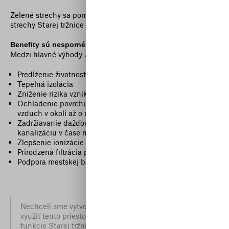
Zelené strechy sa pomaly stávajú štandardom a ploché časti
strechy Starej tržnice sa na ich realizáciu veľmi hodia.
Benefity sú nesporné
Medzi hlavné výhody
patria:
zelených striech
Predĺženie životnosti izolačnej fólie až na dvojnásobok
Tepelná izolácia
Zníženie rizika vzniku mestského tepelného ostrova
Ochladenie povrchu budovy, teploty v budove ale aj
vzduch v okolí až o niekoľko stupňov (mikroklíma)
Zadržiavanie dažďovej vody, zníženie náporu na
kanalizáciu v čase nadmerných zrážok
Zlepšenie ionízácie vzduchu v okolí
Prirodzená filtrácia prachu
Podpora mestskej biodiverzity a iné
Nechceli sme vytvoriť iba pasívnu zelenú strechu, ale
využiť tento priestor a jeho potenciál na posilnenie
funkcie Starej tržnice ako mestského centra.