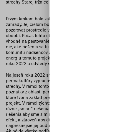
strechy Starej tržnice sa na ich realizáciu veľmi hodia.
Prvým krokom bolo založenie experimentálnej komunitnej
záhrady. Jej cieľom bolo tráviť na streche čo najviac času a
pozorovať prostredie v premenách denného času a ročných
období. Počas tohto obdobia skúmame ktoré rastliny sú
vhodné na pestovanie v tomto špecifickom prostredí a ktoré
nie, aké riešenia sa tu dajú použiť a popritom budujeme
komunitu nadšencov a dobrovoľníkov, ktorí venujú svoj čas a
energiu tomuto projektu. Komunitná záhrada vznikla na jar
roku 2022 a odvtedy sa pomaly rozširuje.
Na jeseň roku 2022 sme v spolupráci so Školou
permakultúry vypracovali podklady k budúcej podobe
strechy. V rámci tohto procesu sme využili všetky dostupné
poznatky z oblasti permakultúry a krajinnej architektúry,
ktoré tvoria základ pre architektonickú štúdiu a stavebnú
projekt. V rámci týchto podkladov sme sa snažili objaviť
rôzne „smart“ riešenia, synergie, ekologické a úsporné
riešenia aby sme s minimom nákladov dosiahli maximálny
efekt, a zároveň aby dizajn zelenej strechy slúžil čo
najpresnejšie jej budúcemu účelu a najme jej užívateľom.
Ak pôjde všetko podľa plánu, chceli by sme v najbližších