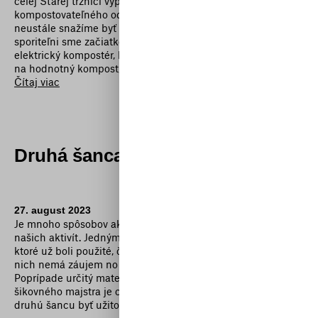
celej Starej tržnici vyprodukovať až 100 kg
kompostovateľného odpadu za jeden deň? Keďže sa
neustále snažíme byť ekologickejší, vďaka Slovenskej
sporiteľni sme začiatkom roka 2021 zakúpili priemyselný
elektrický kompostér, ktorý dokáže premeniť tento odpad
na hodnotný kompost, opäť využiteľný v ekosystéme.
Čítaj viac
Druhá šanca
27. august 2023
Je mnoho spôsobov ako sa dá znižovať ekologický dopad
našich aktivít. Jedným z nich je opätovné použitie vecí,
ktoré už boli použité, či používané. Pôvodný majiteľ už o
nich nemá záujem no stále ich môže použiť niekto ďalší.
Poprípade určitý materiál sa javí ako odpad, ale pre
šikovného majstra je cennou surovinou. Veci teda dostanú
druhú šancu byť užitočné.
Čítaj viac