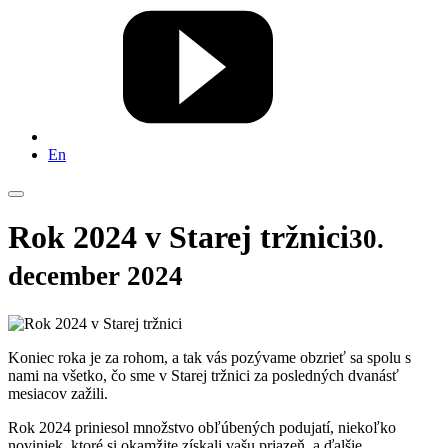
En
Rok 2024 v Starej tržnici
30.
december 2024
Koniec roka je za rohom, a tak vás pozývame obzrieť sa spolu s
nami na všetko, čo sme v Starej tržnici za posledných dvanásť
mesiacov zažili.
Rok 2024 priniesol množstvo obľúbených podujatí, niekoľko
noviniek, ktoré si okamžite získali vašu priazeň, a ďalšie