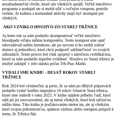
nezabudnuteľné chvíle, ktoré nás všetkých spojili. Veľké množstvo
programu a podujatí ste si mohli užiť s voľným vstupom, pretože
veríme, že kultúra a komunitné aktivity majú byť dostupné pre
všetkých.
AKO VZNIKLO HNOJIVO ZO STAREJ TRŽNICE
Aj tento rok sa nám podarilo skompostovať veľké množstvo
bioodpadu vďaka nášmu kompostéru. Tento kompost sme opäť
odovzdávali našim farmárom, ale po novom si ho mohli zobrať
domov aj jednotlivci, ktorí chcú podporiť udržateľnosť vo svojich
záhradách. Tento proces bol však spojený s náročnou certifikáciou,
ktorú sa nám podarilo úspešne zvládnuť. Hnojivo zo Starej tržnice je
možné zakúpiť v info stánku počas Trh-Piac-Markt.
VYDALI SME KNIHU - DESAŤ ROKOV STAREJ
TRŽNICE
Rok 2024 bol výnimočný aj preto, že sa nám po dlhých prípravách
podarilo vydať knižku mapujúcu 10 rokov Aliancie Stará tržnica,
ktoré sme oslávili v roku 2023. V knihe nájdete príbehy ľudí, ktorí
stáli pri jej znovuzrodení, ale aj mená všetkých, ktorí boli súčasťou
nášho tímu. Táto kniha je poďakovaním nielen im, ale aj všetkým,
ktorí svojou prítomnosťou, spätnou väzbou alebo energiou prispeli k
tomu, že Tržnica žije.