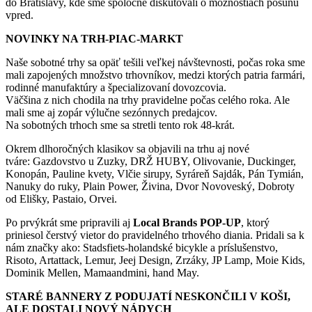
do Bratislavy, kde sme spoločne diskutovali o možnostiach posunu
vpred.
NOVINKY NA TRH-PIAC-MARKT
Naše sobotné trhy sa opäť tešili veľkej návštevnosti, počas roka sme
mali zapojených množstvo trhovníkov, medzi ktorých patria farmári,
rodinné manufaktúry a špecializovaní dovozcovia.
Väčšina z nich chodila na trhy pravidelne počas celého roka. Ale
mali sme aj zopár výlučne sezónnych predajcov.
Na sobotných trhoch sme sa stretli tento rok 48-krát.
Okrem dlhoročných klasikov sa objavili na trhu aj nové
tváre: Gazdovstvo u Zuzky, DRŽ HUBY, Olivovanie, Duckinger,
Konopán, Pauline kvety, Vlčie sirupy, Syráreň Sajdák, Pán Tymián,
Nanuky do ruky, Plain Power, Živina, Dvor Novoveský, Dobroty
od Elišky, Pastaio, Orvei.
Po prvýkrát sme pripravili aj
Local Brands POP-UP
, ktorý
priniesol čerstvý vietor do pravidelného trhového diania. Pridali sa k
nám značky ako: Stadsfiets-holandské bicykle a príslušenstvo,
Risoto, Artattack, Lemur, Jeej Design, Zrzáky, JP Lamp, Moie Kids,
Dominik Mellen, Mamaandmini, hand May.
STARÉ BANNERY Z PODUJATÍ NESKONČILI V KOŠI,
ALE DOSTALI NOVÝ NÁDYCH