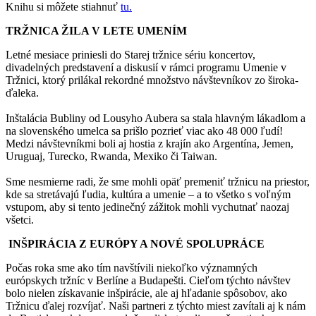
Knihu si môžete stiahnuť
tu.
TRŽNICA ŽILA V LETE UMENÍM
Letné mesiace priniesli do Starej tržnice sériu koncertov,
divadelných predstavení a diskusií v rámci programu Umenie v
Tržnici, ktorý prilákal rekordné množstvo návštevníkov zo široka-
ďaleka.
Inštalácia Bubliny od Lousyho Aubera sa stala hlavným lákadlom a
na slovenského umelca sa prišlo pozrieť viac ako 48 000 ľudí!
Medzi návštevníkmi boli aj hostia z krajín ako Argentína, Jemen,
Uruguaj, Turecko, Rwanda, Mexiko či Taiwan.
Sme nesmierne radi, že sme mohli opäť premeniť tržnicu na priestor,
kde sa stretávajú ľudia, kultúra a umenie – a to všetko s voľným
vstupom, aby si tento jedinečný zážitok mohli vychutnať naozaj
všetci.
INŠPIRÁCIA Z EURÓPY A NOVÉ SPOLUPRÁCE
Počas roka sme ako tím navštívili niekoľko významných
európskych tržníc v Berlíne a Budapešti. Cieľom týchto návštev
bolo nielen získavanie inšpirácie, ale aj hľadanie spôsobov, ako
Tržnicu ďalej rozvíjať. Naši partneri z týchto miest zavítali aj k nám