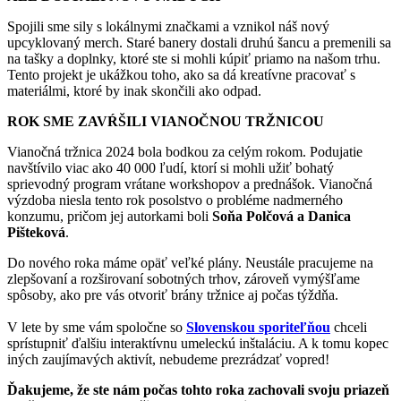
Spojili sme sily s lokálnymi značkami a vznikol náš nový
upcyklovaný merch. Staré banery dostali druhú šancu a premenili sa
na tašky a doplnky, ktoré ste si mohli kúpiť priamo na našom trhu.
Tento projekt je ukážkou toho, ako sa dá kreatívne pracovať s
materiálmi, ktoré by inak skončili ako odpad.
ROK SME ZAVŔŠILI VIANOČNOU TRŽNICOU
Vianočná tržnica 2024 bola bodkou za celým rokom. Podujatie
navštívilo viac ako 40 000 ľudí, ktorí si mohli užiť bohatý
sprievodný program vrátane workshopov a prednášok. Vianočná
výzdoba niesla tento rok posolstvo o probléme nadmerného
konzumu, pričom jej autorkami boli
Soňa Polčová a Danica
Pišteková
.
Do nového roka máme opäť veľké plány. Neustále pracujeme na
zlepšovaní a rozširovaní sobotných trhov, zároveň vymýšľame
spôsoby, ako pre vás otvoriť brány tržnice aj počas týždňa.
V lete by sme vám spoločne so
Slovenskou sporiteľňou
chceli
sprístupniť ďalšiu interaktívnu umeleckú inštaláciu. A k tomu kopec
iných zaujímavých aktivít, nebudeme prezrádzať vopred!
Ďakujeme, že ste nám počas tohto roka zachovali svoju priazeň